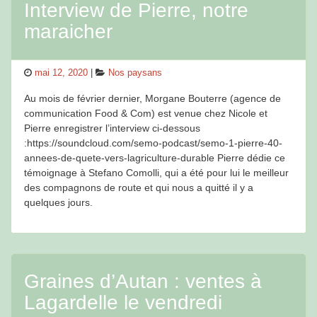
Interview de Pierre, notre
maraicher
Posted
Categories
mai 12, 2020
Nos paysans
on
Au mois de février dernier, Morgane Bouterre (agence de
communication Food & Com) est venue chez Nicole et
Pierre enregistrer l’interview ci-dessous
:https://soundcloud.com/semo-podcast/semo-1-pierre-40-
annees-de-quete-vers-lagriculture-durable Pierre dédie ce
témoignage à Stefano Comolli, qui a été pour lui le meilleur
des compagnons de route et qui nous a quitté il y a
quelques jours.
Graines d’Autan : ventes à
Lagardelle le vendredi