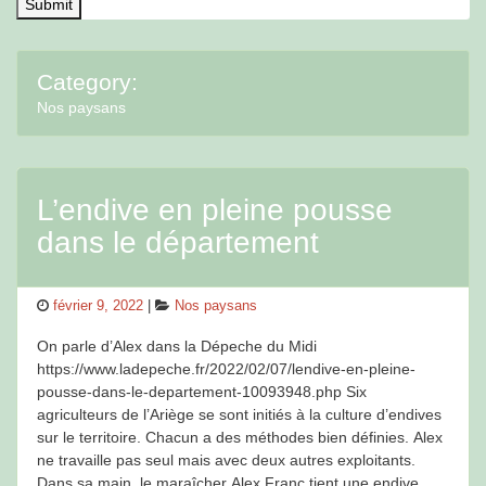
Category:
Nos paysans
L’endive en pleine pousse
dans le département
Posted
Categories
février 9, 2022
Nos paysans
on
On parle d’Alex dans la Dépeche du Midi
https://www.ladepeche.fr/2022/02/07/lendive-en-pleine-
pousse-dans-le-departement-10093948.php Six
agriculteurs de l’Ariège se sont initiés à la culture d’endives
sur le territoire. Chacun a des méthodes bien définies. Alex
ne travaille pas seul mais avec deux autres exploitants.
Dans sa main, le maraîcher Alex Franc tient une endive