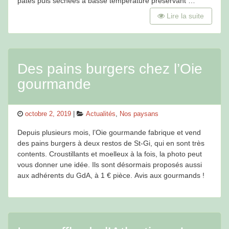
pâtes puis séchées à basse température préservant …
Lire la suite
Des pains burgers chez l’Oie
gourmande
Posted
Categories
octobre 2, 2019
Actualités
,
Nos paysans
on
Depuis plusieurs mois, l’Oie gourmande fabrique et vend
des pains burgers à deux restos de St-Gi, qui en sont très
contents. Croustillants et moelleux à la fois, la photo peut
vous donner une idée. Ils sont désormais proposés aussi
aux adhérents du GdA, à 1 € pièce. Avis aux gourmands !