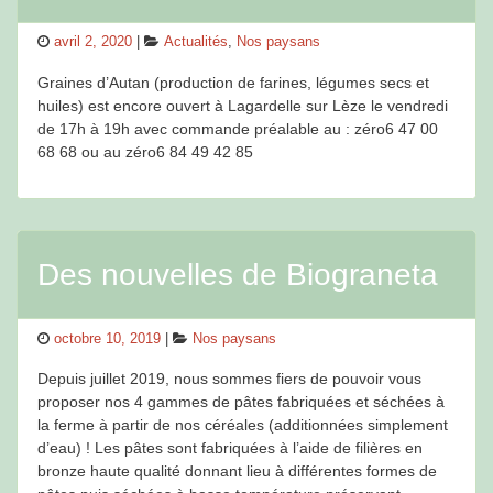
Posted
Categories
avril 2, 2020
Actualités
,
Nos paysans
on
Graines d’Autan (production de farines, légumes secs et
huiles) est encore ouvert à Lagardelle sur Lèze le vendredi
de 17h à 19h avec commande préalable au : zéro6 47 00
68 68 ou au zéro6 84 49 42 85
Des nouvelles de Biograneta
Posted
Categories
octobre 10, 2019
Nos paysans
on
Depuis juillet 2019, nous sommes fiers de pouvoir vous
proposer nos 4 gammes de pâtes fabriquées et séchées à
la ferme à partir de nos céréales (additionnées simplement
d’eau) ! Les pâtes sont fabriquées à l’aide de filières en
bronze haute qualité donnant lieu à différentes formes de