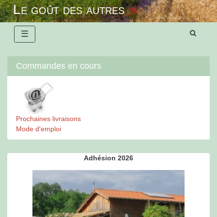
Skip
Le goût des autres
to
content
☰
Commandes en cours
Prochaines livraisons
Mode d'emploi
Adhésion 2026