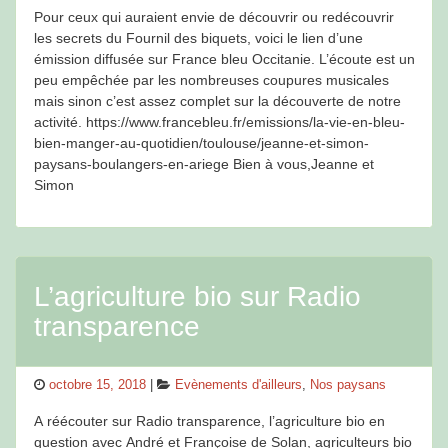
Pour ceux qui auraient envie de découvrir ou redécouvrir
les secrets du Fournil des biquets, voici le lien d’une
émission diffusée sur France bleu Occitanie. L’écoute est un
peu empêchée par les nombreuses coupures musicales
mais sinon c’est assez complet sur la découverte de notre
activité. https://www.francebleu.fr/emissions/la-vie-en-bleu-
bien-manger-au-quotidien/toulouse/jeanne-et-simon-
paysans-boulangers-en-ariege Bien à vous,Jeanne et
Simon
L’agriculture bio sur Radio
transparence
Posted
Categories
octobre 15, 2018
Evènements d'ailleurs
,
Nos paysans
on
A réécouter sur Radio transparence, l’agriculture bio en
question avec André et Françoise de Solan, agriculteurs bio