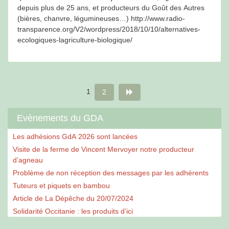
depuis plus de 25 ans, et producteurs du Goût des Autres
(bières, chanvre, légumineuses…) http://www.radio-
transparence.org/V2/wordpress/2018/10/10/alternatives-
ecologiques-lagriculture-biologique/
Pagination
Page
Page
1
2
des
Evènements du GDA
publications
Les adhésions GdA 2026 sont lancées
Visite de la ferme de Vincent Mervoyer notre producteur
d’agneau
Problème de non réception des messages par les adhérents
Tuteurs et piquets en bambou
Article de La Dépêche du 20/07/2024
Solidarité Occitanie : les produits d’ici