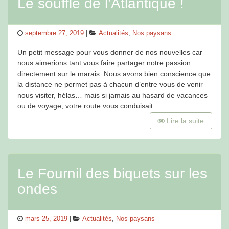
Le souffle de l’Atlantique !
Posted
Categories
septembre 27, 2019
Actualités
,
Nos paysans
on
Un petit message pour vous donner de nos nouvelles car
nous aimerions tant vous faire partager notre passion
directement sur le marais. Nous avons bien conscience que
la distance ne permet pas à chacun d’entre vous de venir
nous visiter, hélas… mais si jamais au hasard de vacances
ou de voyage, votre route vous conduisait …
Lire la suite
Le Fournil des biquets sur les
ondes
Posted
Categories
mars 25, 2019
Actualités
,
Nos paysans
on