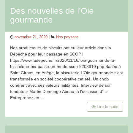
Des nouvelles de l’Oie
gourmande
Posted
Categories
novembre 21, 2020
Nos paysans
on
Nos producteurs de biscuits ont eu leur article dans la
Dépêche pour leur passage en SCOP !
https://www.ladepeche.fr/2020/11/16/loie-gourmande-la-
biscuiterie-bio-passe-en-mode-scop-9203610.php Basée à
Saint Girons, en Ariège, la biscuiterie L’Oie gourmande s’est
transformée en société coopérative cet été. Un choix
cohérent avec ses valeurs militantes. Interview de son
fondateur Martin Domenge Abeau, à l’occasion d’ »
Entreprenez en …
Lire la suite