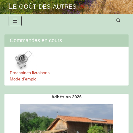
Skip
Le goût des autres
to
content
☰
Commandes en cours
Prochaines livraisons
Mode d'emploi
Adhésion 2026