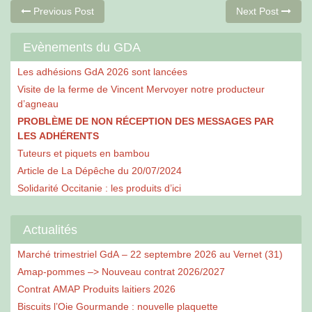
Navigation
Previous
Ne
Previous Post
Next Post
post:
po
de
Evènements du GDA
l’article
Les adhésions GdA 2026 sont lancées
Visite de la ferme de Vincent Mervoyer notre producteur
d’agneau
PROBLÈME DE NON RÉCEPTION DES MESSAGES PAR
LES ADHÉRENTS
Tuteurs et piquets en bambou
Article de La Dépêche du 20/07/2024
Solidarité Occitanie : les produits d’ici
Actualités
Marché trimestriel GdA – 22 septembre 2026 au Vernet (31)
Amap-pommes –> Nouveau contrat 2026/2027
Contrat AMAP Produits laitiers 2026
Biscuits l’Oie Gourmande : nouvelle plaquette