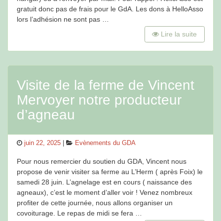
gratuit donc pas de frais pour le GdA. Les dons à HelloAsso
lors l’adhésion ne sont pas …
Lire la suite
Visite de la ferme de Vincent
Mervoyer notre producteur
d’agneau
Posted
Categories
juin 22, 2025
Evènements du GDA
on
Pour nous remercier du soutien du GDA, Vincent nous
propose de venir visiter sa ferme au L’Herm ( après Foix) le
samedi 28 juin. L’agnelage est en cours ( naissance des
agneaux), c’est le moment d’aller voir ! Venez nombreux
profiter de cette journée, nous allons organiser un
covoiturage. Le repas de midi se fera …