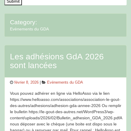
Category:
Evènements du GDA
Les adhésions GdA 2026
sont lancées
Posted
Categories
février 8, 2026
Evènements du GDA
on
Vous pouvez adhérer en ligne via HelloAsso via le lien
https://www.helloasso.com/associations/association-le-gout-
des-autres/adhesions/adhesion-gda-annee-2026 Ou remplir
le bulletin https://le-gout-des-autres.net/WordPress3/wp-
content/uploads/2026/02/Bulletin_adhesion_GDA_2026.pdfA
nous déposer avec le chèque (une boite est dispo sous le
hangar) ou à renvoyer par mail. Pour rappel : HelloAsso est