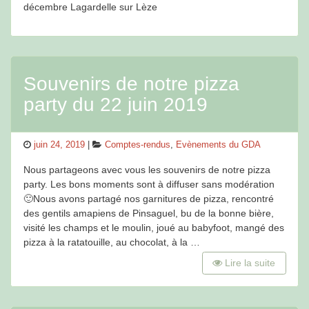
décembre Lagardelle sur Lèze
Souvenirs de notre pizza
party du 22 juin 2019
Posted
Categories
juin 24, 2019
Comptes-rendus
,
Evènements du GDA
on
Nous partageons avec vous les souvenirs de notre pizza
party. Les bons moments sont à diffuser sans modération
🙂Nous avons partagé nos garnitures de pizza, rencontré
des gentils amapiens de Pinsaguel, bu de la bonne bière,
visité les champs et le moulin, joué au babyfoot, mangé des
pizza à la ratatouille, au chocolat, à la …
Lire la suite