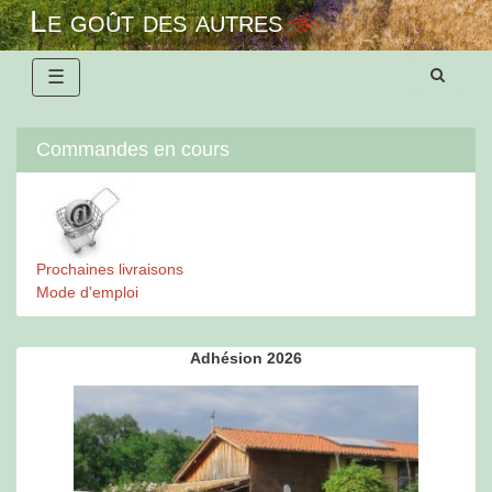
Skip
Le goût des autres
to
content
☰
Commandes en cours
Prochaines livraisons
Mode d'emploi
Adhésion 2026