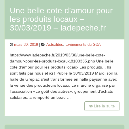
Une belle cote d’amour pour
les produits locaux –
30/03/2019 – ladepeche.fr
Posted
Categories
mars 30, 2019
Actualités
,
Evènements du GDA
on
https://www.ladepeche.fr/2019/03/30/une-belle-cote-
damour-pour-les-produits-locaux,8100335.php Une belle
cote d’amour pour les produits locaux Les produits… Ils
sont faits par nous et ici ! Publié le 30/03/2019 Mardi soir la
halle de Grépiac s’est transformée en halle paysanne avec
la venue des producteurs locaux. Le marché organisé par
l’association «Le goût des autres», groupement d’achats
solidaires, a remporté un beau …
Lire la suite