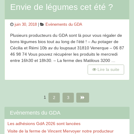
Envie de légumes cet été ?
Posted
Categories
juin 30, 2018
Evènements du GDA
on
Plusieurs producteurs du GDA sont là pour vous régaler de
bons légumes bios tout au long de l’été ! – Au potager de
Cécilia et Rémi 10b av du loupsaut 31810 Venerque – 06 87
46 98 74 Vous pouvez récupérer les produits le mercredi
entre 16h30 et 18h30. – La ferme des Matilous 3200 …
Lire la suite
Pagination
Page
Page
Page
1
2
3
des
Evènements du GDA
publications
Les adhésions GdA 2026 sont lancées
Visite de la ferme de Vincent Mervoyer notre producteur