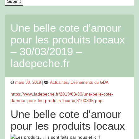
Une belle cote d’amour
pour les produits locaux
– 30/03/2019 –
ladepeche.fr
Posted
Categories
mars 30, 2019
Actualités
,
Evènements du GDA
on
https://www.ladepeche.fr/2019/03/30/une-belle-cote-
damour-pour-les-produits-locaux,8100335.php
Une belle cote d’amour
pour les produits locaux