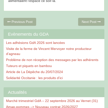
alimentaient l’espace ce soir-là.
Navigation
Previous
Ne
Previous Post
Next Post
post:
po
de
Evènements du GDA
l’article
Les adhésions GdA 2026 sont lancées
Visite de la ferme de Vincent Mervoyer notre producteur
d’agneau
Problème de non réception des messages par les adhérents
Tuteurs et piquets en bambou
Article de La Dépêche du 20/07/2024
Solidarité Occitanie : les produits d’ici
Actualités
Marché trimestriel GdA – 22 septembre 2026 au Vernet (31)
Amap-pommes –> Nouveau contrat 2026/2027