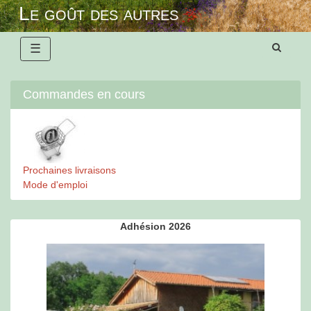
Skip
Le goût des autres
to
content
☰
Commandes en cours
Prochaines livraisons
Mode d'emploi
Adhésion 2026