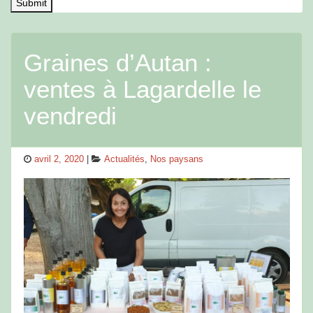
Graines d’Autan :
ventes à Lagardelle le
vendredi
Posted
Categories
avril 2, 2020
Actualités
,
Nos paysans
on