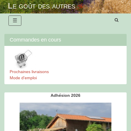
Skip
Le goût des autres
to
content
☰
Commandes en cours
Prochaines livraisons
Mode d'emploi
Adhésion 2026