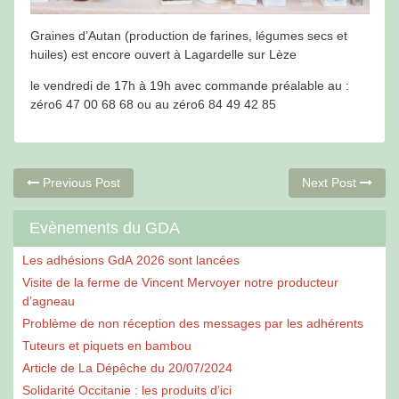
Graines d’Autan (production de farines, légumes secs et
huiles) est encore ouvert à Lagardelle sur Lèze
le vendredi de 17h à 19h avec commande préalable au :
zéro6 47 00 68 68 ou au zéro6 84 49 42 85
Navigation
Previous
Ne
Previous Post
Next Post
post:
po
de
Evènements du GDA
l’article
Les adhésions GdA 2026 sont lancées
Visite de la ferme de Vincent Mervoyer notre producteur
d’agneau
Problème de non réception des messages par les adhérents
Tuteurs et piquets en bambou
Article de La Dépêche du 20/07/2024
Solidarité Occitanie : les produits d’ici