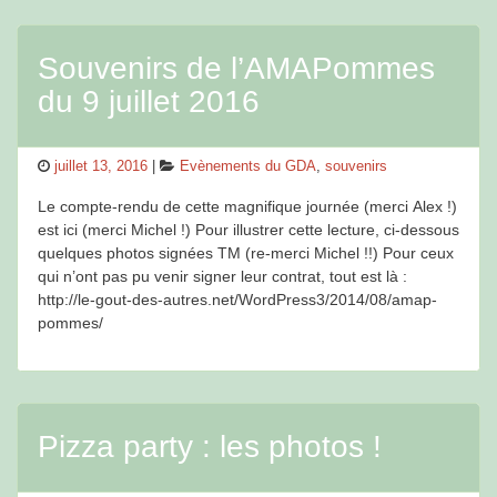
Souvenirs de l’AMAPommes
du 9 juillet 2016
Posted
Categories
juillet 13, 2016
Evènements du GDA
,
souvenirs
on
Le compte-rendu de cette magnifique journée (merci Alex !)
est ici (merci Michel !) Pour illustrer cette lecture, ci-dessous
quelques photos signées TM (re-merci Michel !!) Pour ceux
qui n’ont pas pu venir signer leur contrat, tout est là :
http://le-gout-des-autres.net/WordPress3/2014/08/amap-
pommes/
Pizza party : les photos !