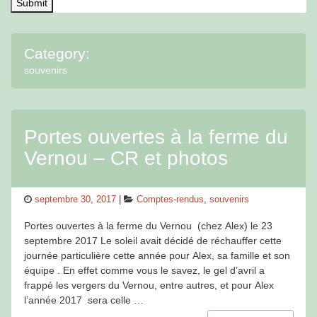
Category:
souvenirs
Portes ouvertes à la ferme du
Vernou – CR et photos
Posted
Categories
septembre 30, 2017
Comptes-rendus
,
souvenirs
on
Portes ouvertes à la ferme du Vernou (chez Alex) le 23
septembre 2017 Le soleil avait décidé de réchauffer cette
journée particulière cette année pour Alex, sa famille et son
équipe . En effet comme vous le savez, le gel d’avril a
frappé les vergers du Vernou, entre autres, et pour Alex
l’année 2017 sera celle …