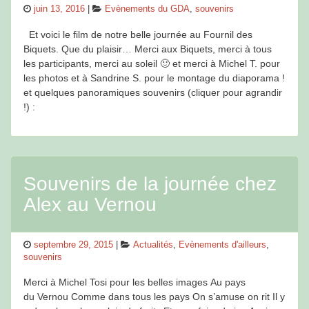
Posted
Categories
juin 13, 2016
Evènements du GDA
,
souvenirs
on
Et voici le film de notre belle journée au Fournil des
Biquets. Que du plaisir… Merci aux Biquets, merci à tous
les participants, merci au soleil 🙂 et merci à Michel T. pour
les photos et à Sandrine S. pour le montage du diaporama !
et quelques panoramiques souvenirs (cliquer pour agrandir
!) :
Souvenirs de la journée chez
Alex au Vernou
Posted
Categories
septembre 29, 2015
Actualités
,
Evènements d'ailleurs
,
on
souvenirs
Merci à Michel Tosi pour les belles images Au pays
du Vernou Comme dans tous les pays On s’amuse on rit Il y