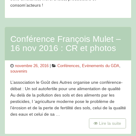
consom’acteurs !
Conférence François Mulet –
16 nov 2016 : CR et photos
Posted
Categories
novembre 26, 2016
Conférences
,
Evènements du GDA
,
on
souvenirs
L’association le Goût des Autres organise une conférence-
débat : Un sol autofertile pour une alimentation de qualité
Au delà de la pollution des sols et des aliments par les
pesticides, l ‘agriculture moderne pose le problème de
l’érosion et de la perte de fertilité des sols, celui de la qualité
des eaux et celui de sa …
Lire la suite