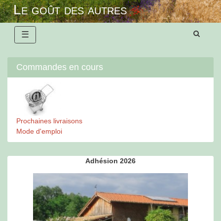
Skip
Le goût des autres
to
content
☰
Commandes en cours
Prochaines livraisons
Mode d'emploi
Adhésion 2026