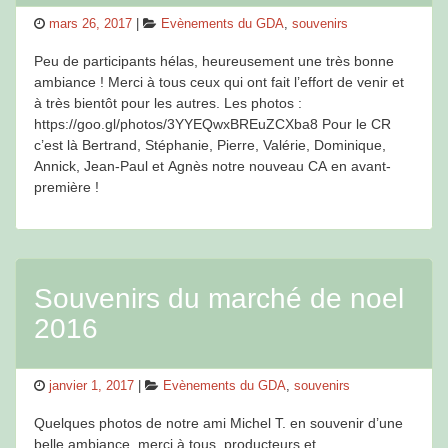
Posted
Categories
mars 26, 2017
Evènements du GDA
,
souvenirs
on
Peu de participants hélas, heureusement une très bonne
ambiance ! Merci à tous ceux qui ont fait l’effort de venir et
à très bientôt pour les autres. Les photos :
https://goo.gl/photos/3YYEQwxBREuZCXba8 Pour le CR
c’est là Bertrand, Stéphanie, Pierre, Valérie, Dominique,
Annick, Jean-Paul et Agnès notre nouveau CA en avant-
première !
Souvenirs du marché de noel
2016
Posted
Categories
janvier 1, 2017
Evènements du GDA
,
souvenirs
on
Quelques photos de notre ami Michel T. en souvenir d’une
belle ambiance, merci à tous, producteurs et