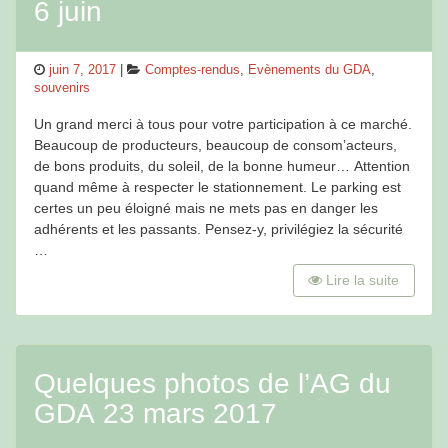
6 juin
Posted
Categories
juin 7, 2017
Comptes-rendus
,
Evènements du GDA
,
on
souvenirs
Un grand merci à tous pour votre participation à ce marché.
Beaucoup de producteurs, beaucoup de consom’acteurs,
de bons produits, du soleil, de la bonne humeur… Attention
quand même à respecter le stationnement. Le parking est
certes un peu éloigné mais ne mets pas en danger les
adhérents et les passants. Pensez-y, privilégiez la sécurité
…
Lire la suite
Quelques photos de l’AG du
GDA 23 mars 2017