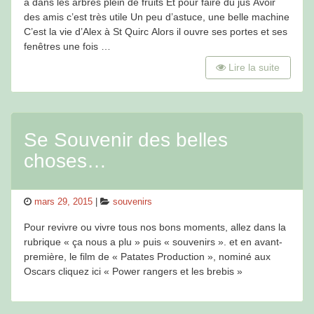
a dans les arbres plein de fruits Et pour faire du jus Avoir
des amis c’est très utile Un peu d’astuce, une belle machine
C’est la vie d’Alex à St Quirc Alors il ouvre ses portes et ses
fenêtres une fois …
Lire la suite
Se Souvenir des belles
choses…
Posted
Categories
mars 29, 2015
souvenirs
on
Pour revivre ou vivre tous nos bons moments, allez dans la
rubrique « ça nous a plu » puis « souvenirs ». et en avant-
première, le film de « Patates Production », nominé aux
Oscars cliquez ici « Power rangers et les brebis »