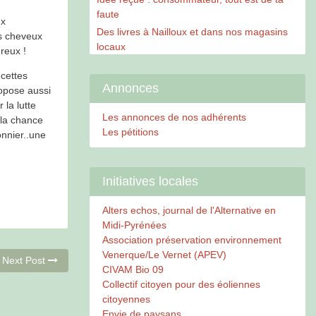
faute
ux
Des livres à Nailloux et dans nos magasins
s cheveux
locaux
reux !
ecettes
Annonces
ropose aussi
 la lutte
Les annonces de nos adhérents
 la chance
Les pétitions
onnier..une
Initiatives locales
Alters echos, journal de l'Alternative en
Midi-Pyrénées
Association préservation environnement
Venerque/Le Vernet (APEV)
Next
Next Post
CIVAM Bio 09
post:
Collectif citoyen pour des éoliennes
citoyennes
Envie de paysans