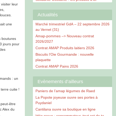
visiter leur
es,
Actualités
douces.
ait une
Marché trimestriel GdA – 22 septembre 2026
au Vernet (31)
Amap-pommes –> Nouveau contrat
s boutures
2026/2027
0 jours pour
Contrat AMAP Produits laitiers 2026
 des
Biscuits l’Oie Gourmande : nouvelle
plaquette
Contrat AMAP Pains 2026
rmands : un
Evènements d’ailleurs
erre cuite !
Paniers de l’amap légumes de Raed
La Popote joyeuse ouvre ses portes à
Puydaniel
 peut-être
c Alex du
Cantilana ouvre sa boutique en ligne
.
Idée reçue : consommateur, tout est de ta