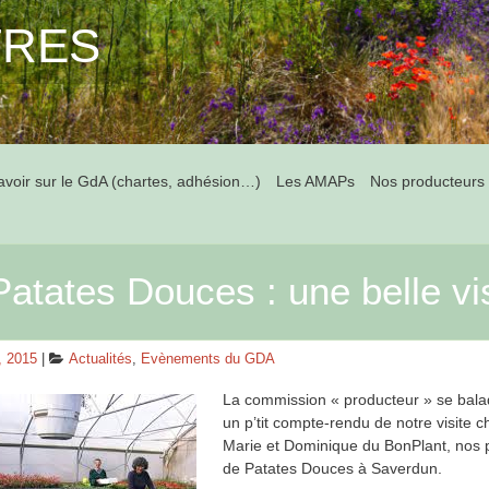
tres
avoir sur le GdA (chartes, adhésion…)
Les AMAPs
Nos producteurs
atates Douces : une belle vi
Categories
, 2015
Actualités
,
Evènements du GDA
La commission « producteur » se balad
un p’tit compte-rendu de notre visite 
Marie et Dominique du BonPlant, nos 
de Patates Douces à Saverdun.