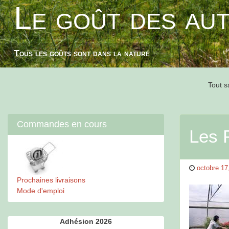
Le goût des au
Skip
to
content
Tous les goûts sont dans la nature
Tout s
Commandes en cours
Les P
Posted
octobre 17
on
Prochaines livraisons
Mode d'emploi
Adhésion 2026