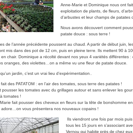
Anne-Marie et Dominique nous ont fait 
exploitation de plants, de fleurs, d’arbr
d’arbustes et leur champs de patates 
Nous avons découvert comment pouss
patate douce : sous terre !
es de l’année précédente poussent au chaud. A partir de début juin, le
nt mis dans des pot de 12 cm, puis en pleine terre. Ils mettent 90 à 10
 en chair. Dominique a récolté devant nos yeux 4 variétés différentes :
es oranges, des violettes…on a même vu une fleur de patate douce.
 qu’un jardin, c’est un vrai lieu d’expérimentation..
t fait des PATATOM : en l’air des tomates, sous terre des patates !
nt pousser les tomates avec du grillages autour et sans enlever les gou
à tomates !
Marie fait pousser des cheveux en fleurs sur la tête de bonshomme en t
s adore…on vous présentera nos nouveaux copains !
Ils viendront une fois par mois puis
tous les 15 jours en s’associant ave
Vernou qui habite près de chez eux