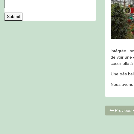
intégrée : 
de voir une 
coccinelle à
Une très bell
Nous avons
Navigat
Previous 
de
l’article