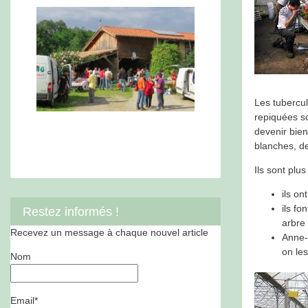
Les tubercul
repiquées so
devenir bien
blanches, d
Ils sont plus
ils on
ils fo
Restez informés !
arbre 
Recevez un message à chaque nouvel article
Anne-
on le
Nom
Email*