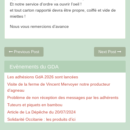
Et notre service d’ordre va ouvrir l’oeil !
et tout carton rapporté devra être propre, coiffé et vide de
miettes !
Nous vous remercions d’avance
Navigation
Previous
Ne
Previous Post
Next Post
post:
po
de
Evènements du GDA
l’article
Les adhésions GdA 2026 sont lancées
Visite de la ferme de Vincent Mervoyer notre producteur
d’agneau
Problème de non réception des messages par les adhérents
Tuteurs et piquets en bambou
Article de La Dépêche du 20/07/2024
Solidarité Occitanie : les produits d’ici