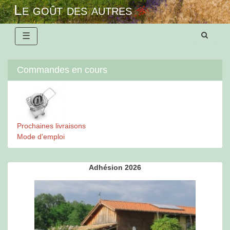
Skip
Le goût des autres
to
content
☰
Commandes en cours
Prochaines livraisons
Mode d'emploi
Adhésion 2026