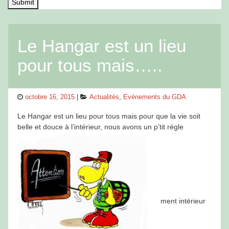
Le Hangar est un lieu
pour tous mais…..
Posted
Categories
octobre 16, 2015
Actualités
,
Evènements du GDA
on
Le Hangar est un lieu pour tous mais pour que la vie soit
belle et douce à l’intérieur, nous avons un p’tit régle
ment intérieur