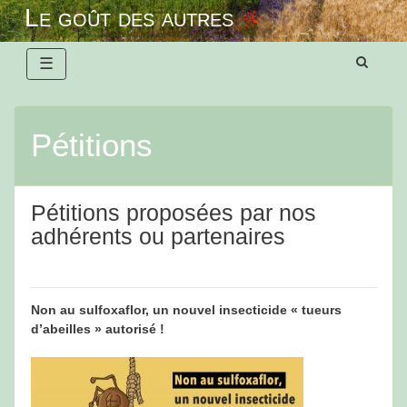
Skip
Le goût des autres
to
content
☰
Pétitions
Pétitions proposées par nos
adhérents ou partenaires
Non au sulfoxaflor, un nouvel insecticide « tueurs
d’abeilles » autorisé !