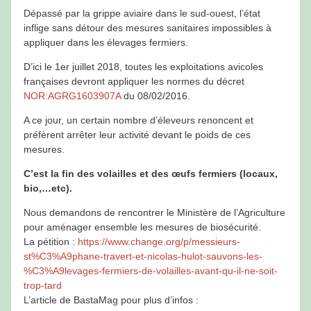
Dépassé par la grippe aviaire dans le sud-ouest, l’état
inflige sans détour des mesures sanitaires impossibles à
appliquer dans les élevages fermiers.
D’ici le 1er juillet 2018, toutes les exploitations avicoles
françaises devront appliquer les normes du décret
NOR:AGRG1603907A
du 08/02/2016.
A ce jour, un certain nombre d’éleveurs renoncent et
préfèrent arrêter leur activité devant le poids de ces
mesures.
C’est la fin des volailles et des œufs fermiers (locaux,
bio,…etc).
Nous demandons de rencontrer le Ministère de l’Agriculture
pour aménager ensemble les mesures de biosécurité.
La pétition :
https://www.change.org/p/messieurs-
st%C3%A9phane-travert-et-nicolas-hulot-sauvons-les-
%C3%A9levages-fermiers-de-volailles-avant-qu-il-ne-soit-
trop-tard
L’article de BastaMag pour plus d’infos :