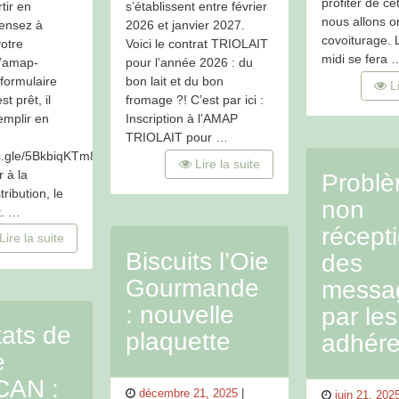
profiter de ce
tir en
s’établissent entre février
nous allons o
ensez à
2026 et janvier 2027.
covoiturage. 
otre
Voici le contrat TRIOLAIT
midi se fera 
l’amap-
pour l’année 2026 : du
formulaire
bon lait et du bon
L
t prêt, il
fromage ?! C’est par ici :
remplir en
Inscription à l’AMAP
TRIOLAIT pour …
ms.gle/5BkbiqKTm8rhH96K9
Lire la suite
r à la
Probl
ribution, le
non
t. …
récept
Lire la suite
Biscuits l’Oie
des
Gourmande
messa
: nouvelle
par les
tats de
plaquette
adhére
e
CAN :
Posted
décembre 21, 2025
Posted
juin 21, 202