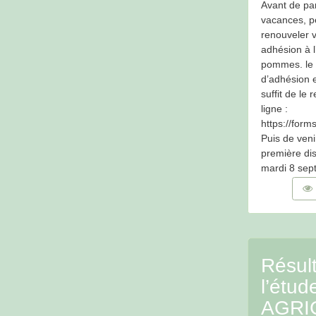
Avant de par
vacances, p
renouveler v
adhésion à 
pommes. le 
d’adhésion es
suffit de le 
ligne :
https://for
Puis de veni
première dist
mardi 8 sep
Résul
l’étud
AGRI