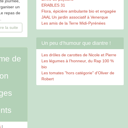
tte journée,
ERABLES 31
rganiser un
Flora, épicière ambulante bio et engagée
Le repas de
JAAL Un jardin associatif à Venerque
…
Les amis de la Terre Midi-Pyrénées
ire la suite
Un peu d’humour que diantre !
Les drôles de carottes de Nicole et Pierre
ème de
Les légumes à l'honneur, du Rap 100 %
bio
Les tomates "hors catégorie" d'Oliver de
ion
Robert
ges
nts
5