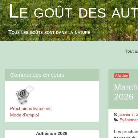
Le goût des au
Skip
to
content
Tous les goûts sont dans la nature
Tout s
Commandes en cours
A la Une
March
2026
Prochaines livraisons
Posted
janvier 7, 
Mode d'emploi
on
Categorie
Evènemen
Les prochai
Adhésion 2026
paysans du