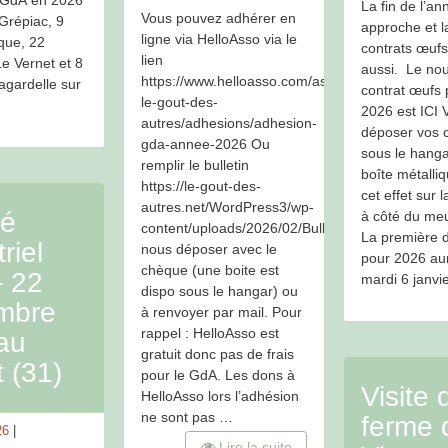
La fin de l’an
Vous pouvez adhérer en
Grépiac, 9
approche et l
ligne via HelloAsso via le
que, 22
contrats œuf
lien
e Vernet et 8
aussi. Le no
https://www.helloasso.com/associations/associat
gardelle sur
contrat œufs 
le-gout-des-
2026 est ICI 
autres/adhesions/adhesion-
déposer vos 
gda-annee-2026 Ou
sous le hanga
remplir le bulletin
boîte métalli
https://le-gout-des-
cet effet sur l
autres.net/WordPress3/wp-
é
à côté du me
content/uploads/2026/02/Bulletin_adhesion_G
La première d
riel
nous déposer avec le
pour 2026 aur
chèque (une boite est
 22
mardi 6 janvie
dispo sous le hangar) ou
mbre
à renvoyer par mail. Pour
rappel : HelloAsso est
au
gratuit donc pas de frais
 (31)
pour le GdA. Les dons à
Visite 
HelloAsso lors l’adhésion
ne sont pas …
ferme 
26
Lire la suite
s