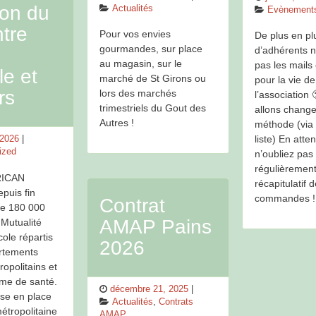
ion du
on
Categories
Actualités
on
Categories
Evènement
ntre
Pour vos envies
De plus en pl
gourmandes, sur place
d’adhérents n
au magasin, sur le
pas les mails
le et
marché de St Girons ou
pour la vie de
rs
lors des marchés
l’association
trimestriels du Gout des
allons change
Autres !
méthode (via
liste) En atte
 2026
s
ized
n’oubliez pas
régulièrement
RICAN
récapitulatif 
puis fin
commandes !
Contrat
de 180 000
AMAP Pains
a Mutualité
cole répartis
2026
rtements
ropolitains et
rme de santé.
Posted
décembre 21, 2025
ise en place
on
Categories
Actualités
,
Contrats
étropolitaine
AMAP