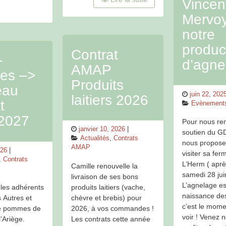
Vincen
Mervo
notre
produc
Contrat
-
d’agn
AMAP
es –>
Produits
eau
Posted
juin 22, 202
laitiers 2026
t
on
Categories
Evènement
2027
Pour nous re
Posted
janvier 10, 2026
soutien du G
on
Categories
Actualités
,
Contrats
nous propose
AMAP
026
visiter sa fer
s
,
Contrats
L’Herm ( aprè
Camille renouvelle la
samedi 28 jui
livraison de ses bons
L’agnelage es
 les adhérents
produits laitiers (vache,
naissance de
 Autres et
chèvre et brebis) pour
c’est le momen
e pommes de
2026, à vos commandes !
voir ! Venez
l’Ariège.
Les contrats cette année