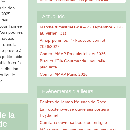
née
a fin des
s 2025
Actualités
uveau
ion-
pour l’année
Marché trimestriel GdA – 22 septembre 2026
Vous pourrez
au Vernet (31)
chèques
Amap-pommes –> Nouveau contrat
r dans la
2026/2027
que prévue à
Contrat AMAP Produits laitiers 2026
a petite table
Biscuits l’Oie Gourmande : nouvelle
uble à œufs.
DA_2026.pdfA
plaquette
istribution
Contrat AMAP Pains 2026
a lieu le
r.
Evènements d’ailleurs
Paniers de l’amap légumes de Raed
La Popote joyeuse ouvre ses portes à
de la
Puydaniel
de
Cantilana ouvre sa boutique en ligne
Idée reçue : consommateur, tout est de ta