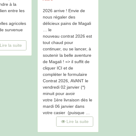
ndre à la
2026 arrive ! Envie de
lien entre les
nous régaler des
délicieux pains de Magali
lles agricoles
… le
 de survenue
nouveau contrat 2026 est
tout chaud pour
Lire la suite
continuer, ou se lancer, à
soutenir la belle aventure
de Magali ! => il suffit de
cliquer ICI et de
compléter le formulaire
Contrat 2026, AVANT le
vendredi 02 janvier (*)
minuit pour avoir
votre 1ère livraison dès le
mardi 06 janvier dans
votre casier (puisque …
Lire la suite