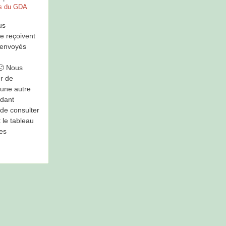
s du GDA
us
e reçoivent
 envoyés
 🙁 Nous
r de
 une autre
ndant
 de consulter
 le tableau
des