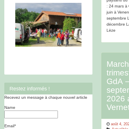
: 24 mars à 
juin à Vener
septembre L
décembre La
Lèze
March
trimest
GdA –
septe
Restez informés !
2026 
Recevez un message à chaque nouvel article
Vernet
Name
Posted
août 4, 20
Email*
on
Categorie