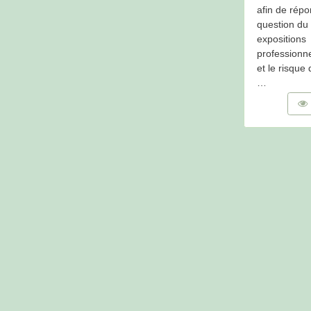
afin de répo
question du 
expositions
professionne
et le risque
…