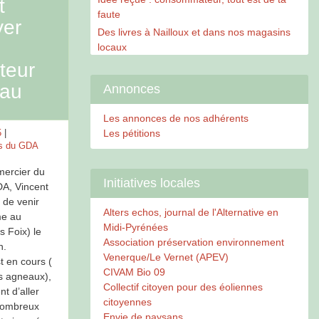
t
faute
yer
Des livres à Nailloux et dans nos magasins
locaux
teur
eau
Annonces
Les annonces de nos adhérents
Les pétitions
5
s du GDA
mercier du
Initiatives locales
DA, Vincent
 de venir
Alters echos, journal de l'Alternative en
me au
Midi-Pyrénées
s Foix) le
Association préservation environnement
n.
Venerque/Le Vernet (APEV)
t en cours (
CIVAM Bio 09
s agneaux),
Collectif citoyen pour des éoliennes
t d’aller
citoyennes
 nombreux
Envie de paysans